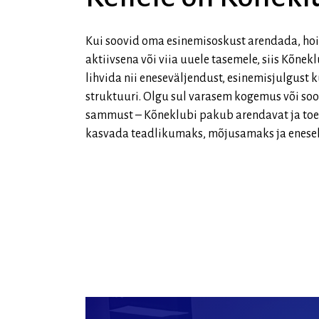
Kui soovid oma esinemisoskust arendada, hoi
aktiivsena või viia uuele tasemele, siis Kõneklu
lihvida nii eneseväljendust, esinemisjulgust k
struktuuri. Olgu sul varasem kogemus või soo
sammust – Kõneklubi pakub arendavat ja toe
kasvada teadlikumaks, mõjusamaks ja enesek