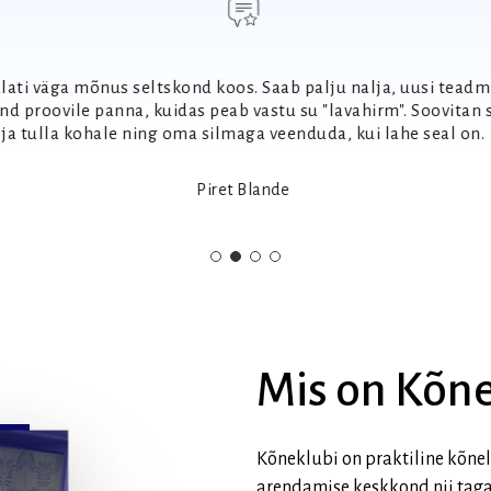
lati väga mõnus seltskond koos. Saab palju nalja, uusi teadmi
nd proovile panna, kuidas peab vastu su "lavahirm". Soovitan 
ja tulla kohale ning oma silmaga veenduda, kui lahe seal on.
Piret Blande
Mis
on
Kõne
Kõneklubi on praktiline kõne
arendamise keskkond nii taga