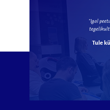
"Igal
peet
tegelikult
Tule
kü