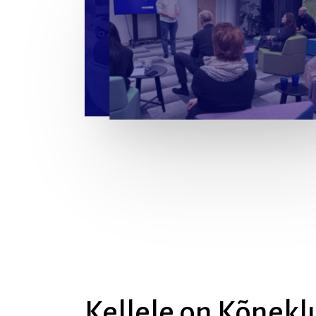
Kellele
on
Kõnekl