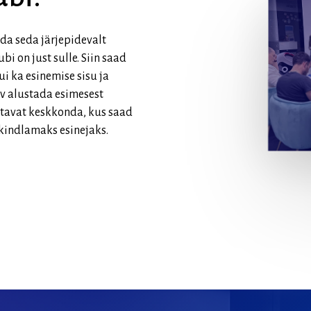
da seda järjepidevalt
bi on just sulle. Siin saad
ui ka esinemise sisu ja
v alustada esimesest
tavat keskkonda, kus saad
indlamaks esinejaks.