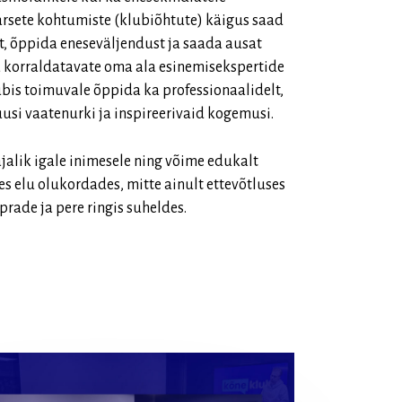
arsete kohtumiste (klubiõhtute) käigus saad
, õppida eneseväljendust ja saada ausat
a korraldatavate oma ala esinemisekspertide
lubis toimuvale õppida ka professionaalidelt,
uusi vaatenurki ja inspireerivaid kogemusi.
jalik igale inimesele ning võime edukalt
s elu olukordades, mitte ainult ettevõtluses
õprade ja pere ringis suheldes.