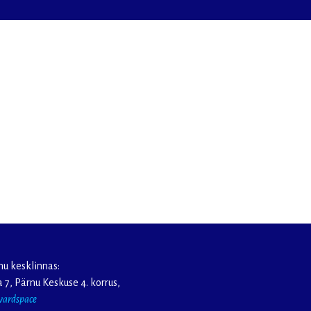
nu kesklinnas:
 7, Pärnu Keskuse 4. korrus,
wardspace