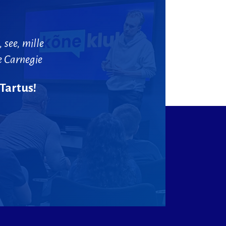
,
see,
mille
e
Carnegie
Tartus!