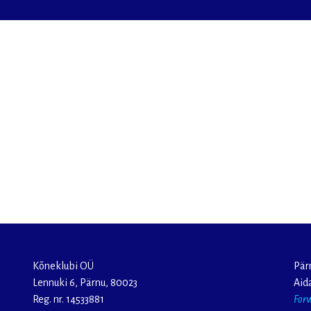
Kõneklubi OÜ
Pär
Lennuki 6, Pärnu, 80023
Aida
Reg. nr. 14533881
For