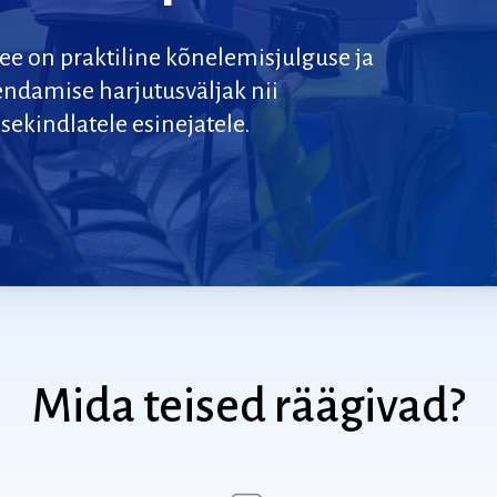
see
on
praktiline
kõnelemisjulguse
ja
endamise
harjutusväljak
nii
sekindlatele
esinejatele.
Mida
teised
räägivad?