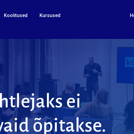
Koolitused
Kursused
H
htlejaks
ei
vaid
õpitakse.