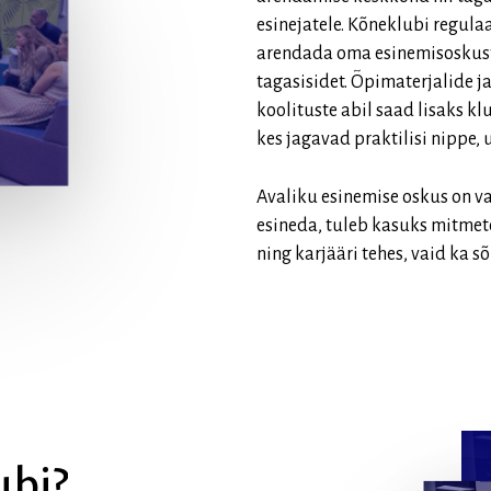
esinejatele. Kõneklubi regula
arendada oma esinemisoskust
tagasisidet. Õpimaterjalide j
koolituste abil saad lisaks k
kes jagavad praktilisi nippe, 
Avaliku esinemise oskus on va
esineda, tuleb kasuks mitmete
ning karjääri tehes, vaid ka s
ubi?