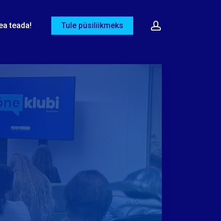
Menu
account
ea teada!
Tule püsiliikmeks