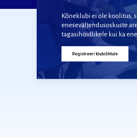
Kõneklubi
ei
ole
koolitus,
eneseväljendusoskuste
ar
tagasihoidlikele
kui
ka
ene
Registreeri klubiõhtule