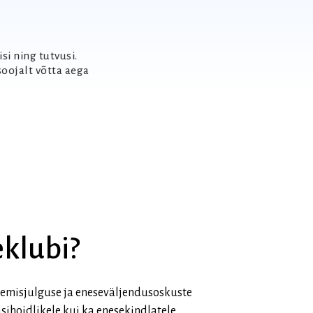
si ning tutvusi.
soojalt võtta aega
klubi?
lemisjulguse ja eneseväljendusoskuste
sihoidlikele kui ka enesekindlatele