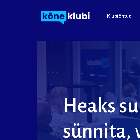
add_action('wp_footer', function() { ?>
Skip to main content
Klubiõhtud
Heaks
su
sünnita,