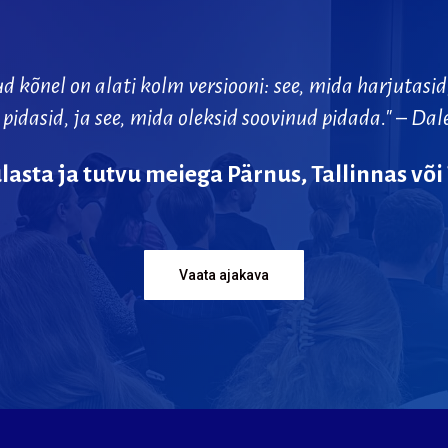
ud
kõnel
on
alati
kolm
versiooni:
see,
mida
harjutasid
pidasid,
ja
see,
mida
oleksid
soovinud
pidada."
–
Dal
lasta
ja
tutvu
meiega
Pärnus,
Tallinnas
või
Vaata ajakava